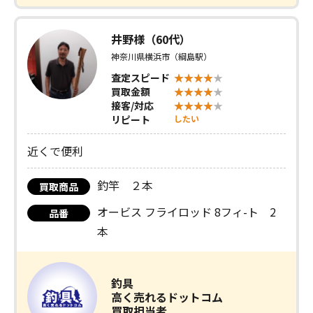
井野様（60代）
神奈川県横浜市（綱島駅）
査定スピード
買取金額
接客/対応
リピート
したい
近くで便利
釣竿 ２本
買取商品
オービス フライロッド 8フィ-ト 2
品番
本
釣具
高く売れるドットコム
買取担当者