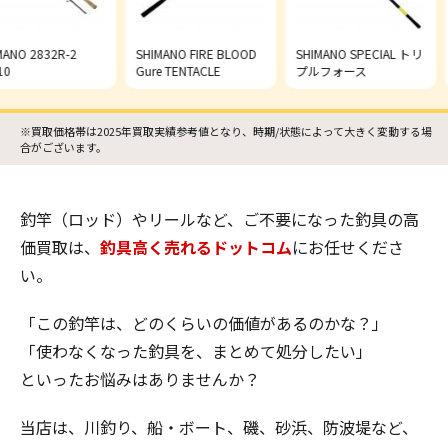
 2832R-2
SHIMANO FIRE BLOOD
SHIMANO SPECIAL トリ
S
Gure TENTACLE
プルフォース
ア
※買取価格帯は2025年買取実績参考値となり、時期/状態によって大きく変動する場
合がございます。
釣竿（ロッド）やリールなど、ご不要になった釣具の高
価買取は、
釣具高く売れるドットコム
にお任せくださ
い。
「この釣竿は、どのくらいの価値があるのかな？」
「使わなくなった釣具を、まとめて処分したい」
といったお悩みはありませんか？
当店は、川釣り、船・ボート、磯、砂浜、防波堤など、