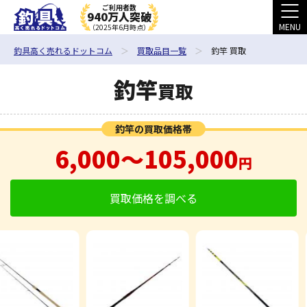
ご利用者数
940万人突破
MENU
（2025年6月時点）
釣具高く売れるドットコム
買取品目一覧
釣竿 買取
釣竿
買取
釣竿の買取価格帯
6,000〜105,000
円
買取価格を調べる