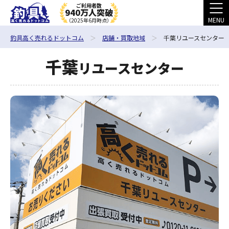
ご利用者数
940万人突破
MENU
（2025年6月時点）
釣具高く売れるドットコム
店舗・買取地域
千葉リユースセンター
千葉
リユースセンター