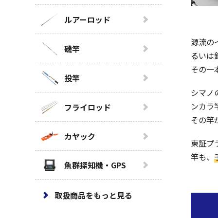
ルアーロッド
源流の
磯竿
るいは
その一
投竿
シマノ
ンカラ
フライロッド
その竿
カヤック
東証プ
竿も、
魚群探知機・GPS
取扱商品をもっと見る