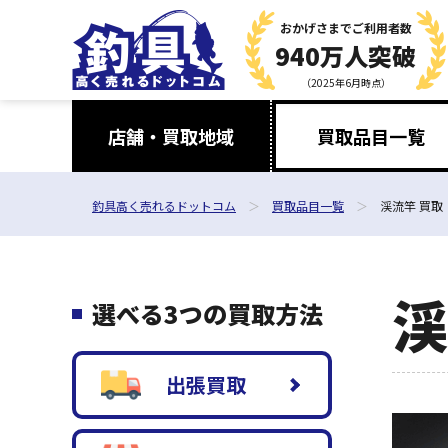
おかげさまで
ご利用者数
940万人突破
（2025年6月時点）
店舗・買取地域
買取品目一覧
釣具高く売れるドットコム
買取品目一覧
渓流竿 買取
渓
選べる3つの買取方法
出張買取