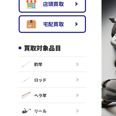
店頭買取
宅配買取
買取対象品目
釣竿
ロッド
ヘラ竿
リール