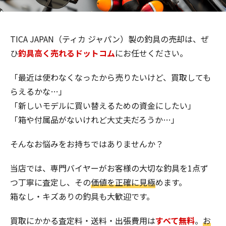
TICA JAPAN（ティカ ジャパン）製の釣具の売却は、ぜ
ひ
釣具高く売れるドットコム
にお任せください。
「最近は使わなくなったから売りたいけど、買取しても
らえるかな…」
「新しいモデルに買い替えるための資金にしたい」
「箱や付属品がないけれど大丈夫だろうか…」
そんなお悩みをお持ちではありませんか？
当店では、専門バイヤーがお客様の大切な釣具を1点ず
つ丁寧に査定し、その
価値を正確に見極
めます。
箱なし・キズありの釣具も大歓迎です。
買取にかかる査定料・送料・出張費用は
すべて無料
。
お