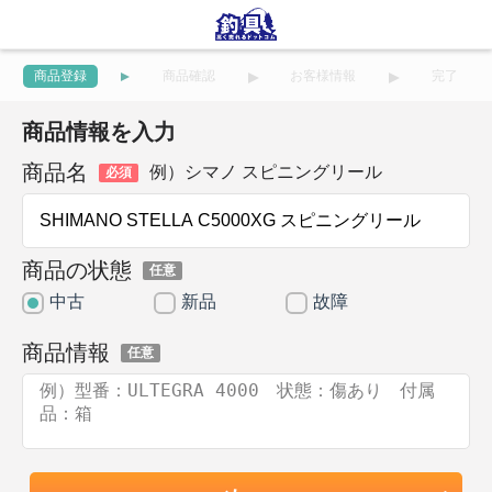
商品登録
商品確認
お客様情報
完了
商品情報を入力
商品名
例）シマノ スピニングリール
必須
商品の状態
任意
中古
新品
故障
商品情報
任意