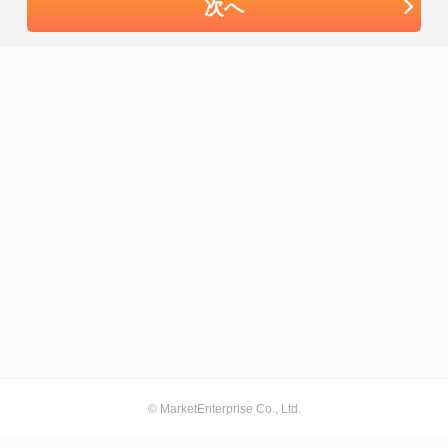
次へ
© MarketEnterprise Co., Ltd.