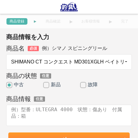
商品登録
商品確認
お客様情報
完了
商品情報を入力
商品名
例）シマノ スピニングリール
必須
商品の状態
任意
中古
新品
故障
商品情報
任意