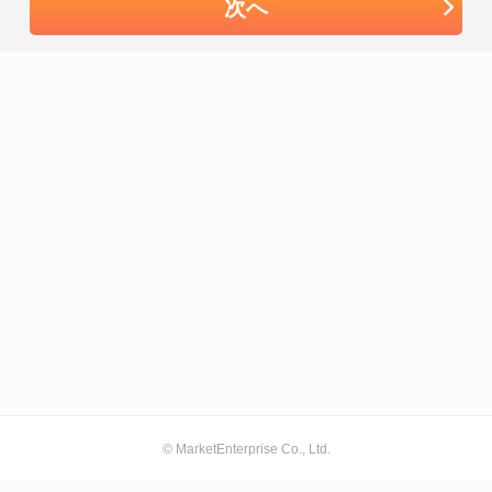
次へ
© MarketEnterprise Co., Ltd.