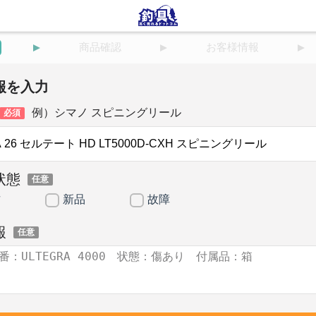
商品確認
お客様情報
報を入力
例）シマノ スピニングリール
必須
状態
任意
古
新品
故障
報
任意