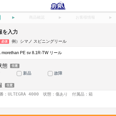
商品確認
お客様情報
報を入力
例）シマノ スピニングリール
必須
状態
任意
古
新品
故障
報
任意