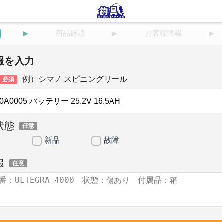
商品確認
お客様情報
報を入力
例）シマノ スピニングリール
必須
状態
任意
古
新品
故障
報
任意