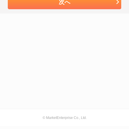
次へ
© MarketEnterprise Co., Ltd.