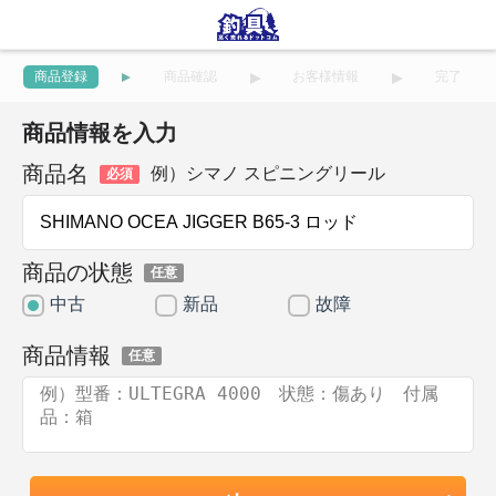
商品登録
商品確認
お客様情報
完了
商品情報を入力
商品名
例）シマノ スピニングリール
必須
商品の状態
任意
中古
新品
故障
商品情報
任意