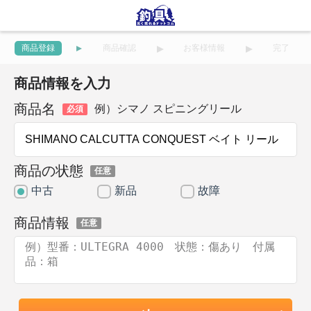
商品登録
商品確認
お客様情報
完了
商品情報を入力
商品名
例）シマノ スピニングリール
必須
商品の状態
任意
中古
新品
故障
商品情報
任意