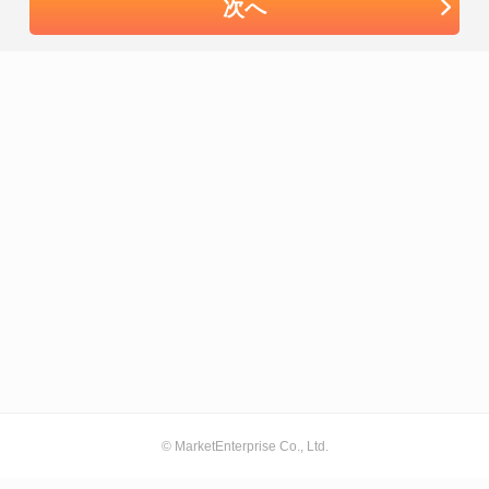
次へ
© MarketEnterprise Co., Ltd.