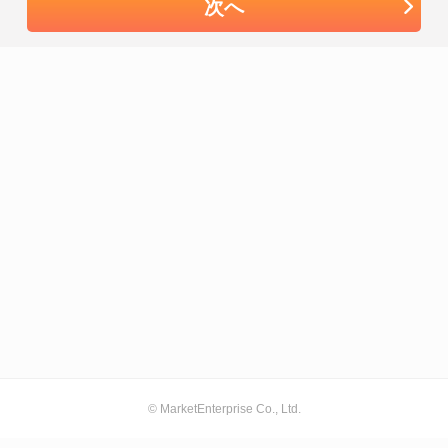
次へ
© MarketEnterprise Co., Ltd.