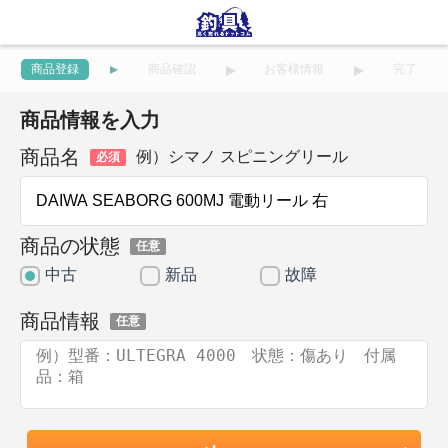
商品登録
商品確認
お客様情報
完了
商品情報を入力
商品名
例）シマノ スピニングリール
必須
商品の状態
任意
中古
新品
故障
商品情報
任意