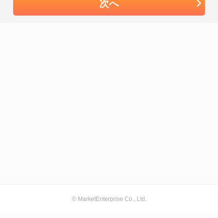
次へ
© MarketEnterprise Co., Ltd.