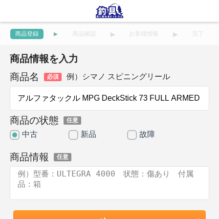
商品登録
商品確認
お客様情報
完了
商品情報を入力
商品名
例）シマノ スピニングリール
必須
商品の状態
任意
中古
新品
故障
商品情報
任意