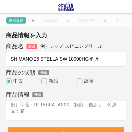
商品登録
商品確認
お客様情報
完了
商品情報を入力
商品名
例）シマノ スピニングリール
必須
商品の状態
任意
中古
新品
故障
商品情報
任意