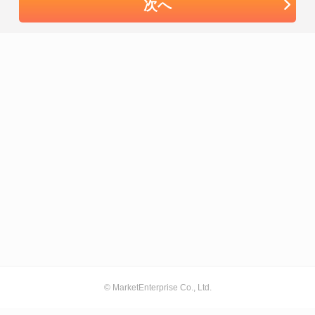
次へ
© MarketEnterprise Co., Ltd.