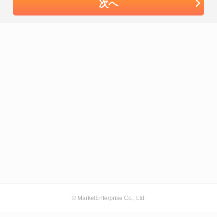
次へ
© MarketEnterprise Co., Ltd.