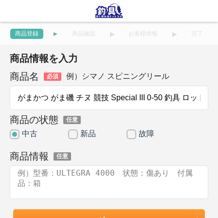
商品登録
商品確認
お客様情報
完了
商品情報を入力
商品名
例）シマノ スピニングリール
必須
商品の状態
任意
中古
新品
故障
商品情報
任意