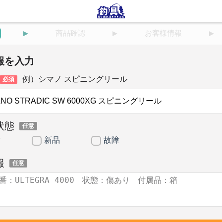
商品確認
お客様情報
報を入力
例）シマノ スピニングリール
必須
状態
任意
古
新品
故障
報
任意