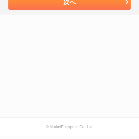
次へ
© MarketEnterprise Co., Ltd.