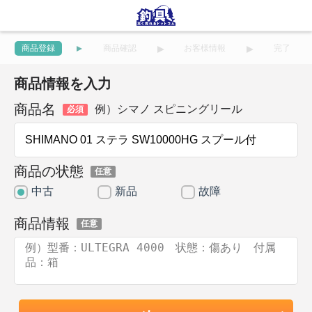
商品登録
商品確認
お客様情報
完了
商品情報を入力
商品名
例）シマノ スピニングリール
必須
商品の状態
任意
中古
新品
故障
商品情報
任意