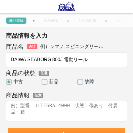
商品登録
商品確認
お客様情報
完了
商品情報を入力
商品名
例）シマノ スピニングリール
必須
商品の状態
任意
中古
新品
故障
商品情報
任意