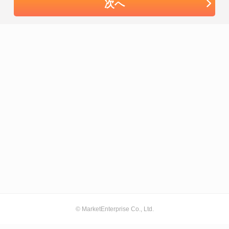
次へ
© MarketEnterprise Co., Ltd.