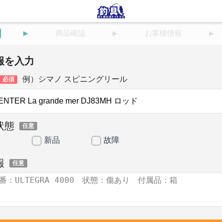
商品確認
お客様情報
報を入力
例）シマノ スピニングリール
必須
状態
任意
古
新品
故障
報
任意