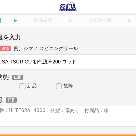
商品確認
お客様情報
報を入力
例）シマノ スピニングリール
必須
状態
任意
古
新品
故障
報
任意