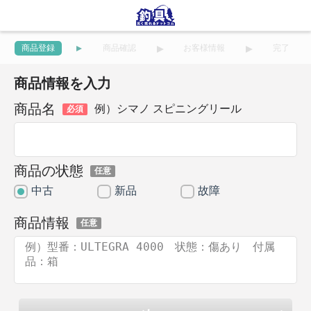
商品登録
商品確認
お客様情報
完了
商品情報を入力
商品名
例）シマノ スピニングリール
必須
商品の状態
任意
中古
新品
故障
商品情報
任意