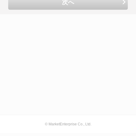
次へ
© MarketEnterprise Co., Ltd.